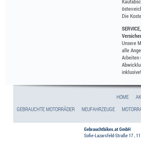
Kaufabsc
österreic
Die Koste
SERVICE,
Versiche
Unsere M
alle Ange
Arbeiten
Abwicklu
inklusive
HOME
AK
GEBRAUCHTE MOTORRÄDER
NEUFAHRZEUGE
MOTORRA
Gebrauchtbikes.at GmbH
Sofie-Lazarsfeld-Straße 17 , 1