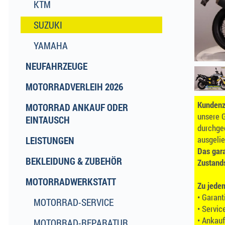
KTM
SUZUKI
YAMAHA
NEUFAHRZEUGE
MOTORRADVERLEIH 2026
Kundenzu
MOTORRAD ANKAUF ODER
unsere G
EINTAUSCH
durchge
ausgelie
LEISTUNGEN
Das gara
BEKLEIDUNG & ZUBEHÖR
Zustand
MOTORRADWERKSTATT
Zu jede
• Garan
MOTORRAD-SERVICE
• Servic
• Ankauf
MOTORRAD-REPARATUR