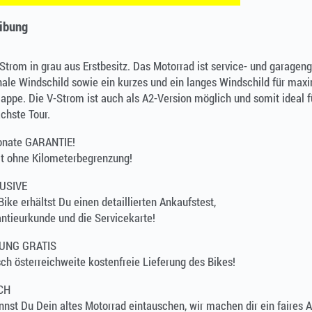
ibung
trom in grau aus Erstbesitz. Das Motorrad ist service- und garageng
nale Windschild sowie ein kurzes und ein langes Windschild für maxima
ppe. Die V-Strom ist auch als A2-Version möglich und somit ideal fü
ächste Tour.
onate GARANTIE!
it ohne Kilometerbegrenzung!
LUSIVE
ike erhältst Du einen detaillierten Ankaufstest,
ntieurkunde und die Servicekarte!
UNG GRATIS
h österreichweite kostenfreie Lieferung des Bikes!
CH
nst Du Dein altes Motorrad eintauschen, wir machen dir ein faires 