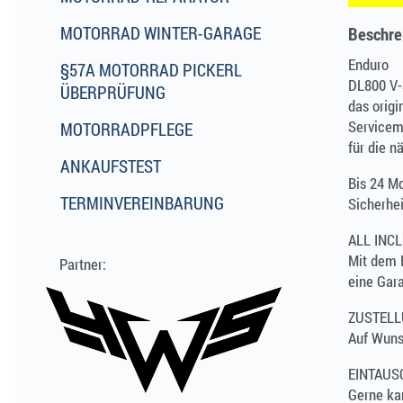
MOTORRAD WINTER-GARAGE
Beschre
Enduro
§57A MOTORRAD PICKERL
DL800 V-S
ÜBERPRÜFUNG
das origi
Servicema
MOTORRADPFLEGE
für die n
ANKAUFSTEST
Bis 24 M
TERMINVEREINBARUNG
Sicherhe
ALL INC
Mit dem B
eine Gara
ZUSTELL
Auf Wunsc
EINTAUS
Gerne kan