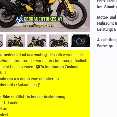
Erstzulassu
km-Stand
:
Motor- und
Hubraum:
8
Leistung:
61
Ausstattung
Farbe:
grau
friedenheit ist uns wichtig
, deshalb werden alle
ebrauchtmotorräder vor der Auslieferung gründlich
checkt und in einem
§57a konformen Zustand
fert.
ntieren wir
durch eine detailierten
sbericht
(=Ankaufstest)!
m Bike
erhältst Du
bei der Auslieferung
:
tie-Urkunde
ekarte
stest