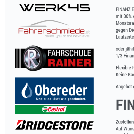
FINANZIE
mit 30% 
Monatsrat
gegen Di
Laufzeite
oder jähr
1/3 Finan
Flexible 
Keine Kas
Angebot g
FI
Zustellun
Auf Wuns