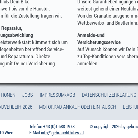
hluß Dein Bike
Unsere Garantiebedingungen 
hweit bis vor die Haustür.
weitest gehend einer Neufahr
n für die Zustellung tragen wir.
Von der Granatie ausgenomm
Wettbewerbs- und Bastlerfahr
 Reparatur,
rungsabwicklung
Anmelde-und
eisterwerkstatt kümmert sich um
Versicherungsservice
legenheiten betreffend Service-
Auf Wunsch können wir Dein 
 und Reparaturen. Direkte
zu Top-Konditionen versicher
ng mit Deiner Versicherung
anmelden.
!
TIONEN
JOBS
IMPRESSUM/AGB
DATENSCHUTZERKLÄRUNG
DVERLEIH 2026
MOTORRAD ANKAUF ODER EINTAUSCH
LEIST
Telefon +43 (0)1 688 1978
© copyright 2026 by gebra
110 Wien
E-Mail
info@gebrauchtbikes.at