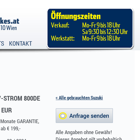
Öffnungszeiten
kes.at
Verkauf:
Mo-Fr 9 bis 18 Uhr
1110 Wien
Sa 9:30 bis 12:30 Uhr
Werkstatt:
Mo-Fr 9 bis 18 Uhr
TS
KONTAKT
V-STROM 800DE
« Alle gebrauchten Suzuki
0 EUR
4 Monate GARANTIE,
 ab € 199,-
Alle Angaben ohne Gewähr!
Dieses Angebot gilt vorbehaltich