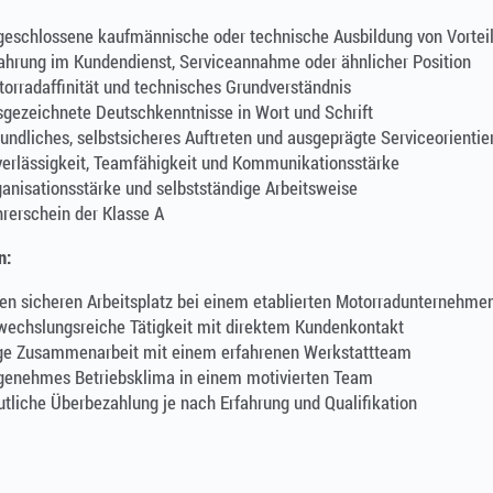
geschlossene kaufmännische oder technische Ausbildung von Vortei
ahrung im Kundendienst, Serviceannahme oder ähnlicher Position
orradaffinität und technisches Grundverständnis
gezeichnete Deutschkenntnisse in Wort und Schrift
undliches, selbstsicheres Auftreten und ausgeprägte Serviceorientie
erlässigkeit, Teamfähigkeit und Kommunikationsstärke
anisationsstärke und selbstständige Arbeitsweise
rerschein der Klasse A
n:
en sicheren Arbeitsplatz bei einem etablierten Motorradunternehme
wechslungsreiche Tätigkeit mit direktem Kundenkontakt
ge Zusammenarbeit mit einem erfahrenen Werkstattteam
genehmes Betriebsklima in einem motivierten Team
tliche Überbezahlung je nach Erfahrung und Qualifikation