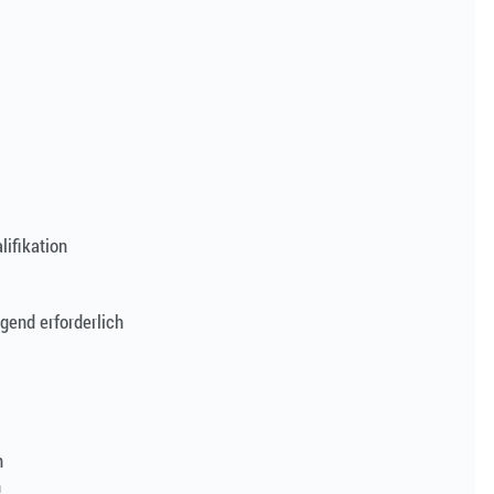
ifikation
gend erforderlich
n
n