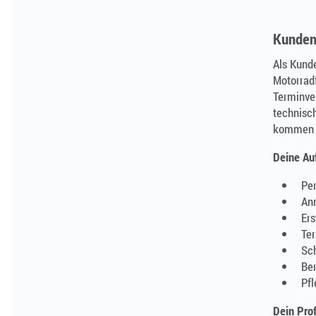
Kundend
Als Kunde
Motorradf
Terminver
technisc
kommen –
Deine Au
Per
An
Ers
Ter
Sch
Ber
Pf
Dein Prof