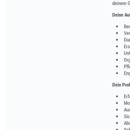
deinem G
Deine Au
Be
Ve
Du
Ers
Unt
Or
Pfl
En
Dein Prof
Erf
Mot
Aus
Sic
Abs
Sel