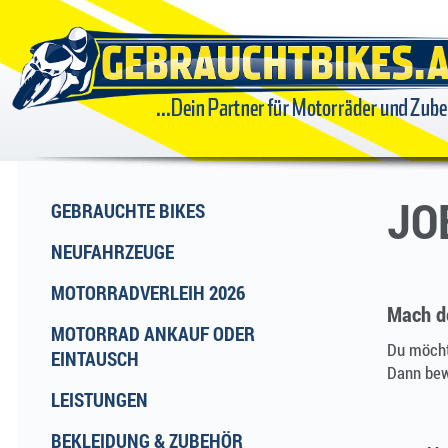
GEBRAUCHTBIKES
...DEIN
PARTNER FÜR
JO
GEBRAUCHTE BIKES
NEUFAHRZEUGE
MOTORRÄDER
MOTORRADVERLEIH 2026
Mach d
UND ZUBEHÖR
MOTORRAD ANKAUF ODER
Du möcht
EINTAUSCH
Dann bewi
LEISTUNGEN
BEKLEIDUNG & ZUBEHÖR