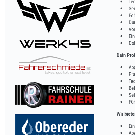
Te
Ser
Fe
Dur
Vor
Ei
Do
Dein Prof
Abg
Pra
Tec
Bef
Sel
Füh
Wir biete
Ein
Ab