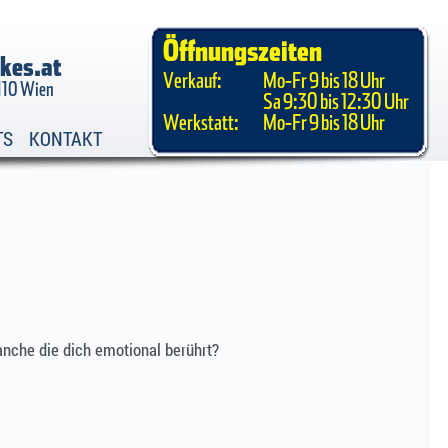
Öffnungszeiten
kes.at
Verkauf:
Mo-Fr 9 bis 18 Uhr
1110 Wien
Sa 9:30 bis 12:30 Uhr
Werkstatt:
Mo-Fr 9 bis 18 Uhr
TS
KONTAKT
anche die dich emotional berührt?