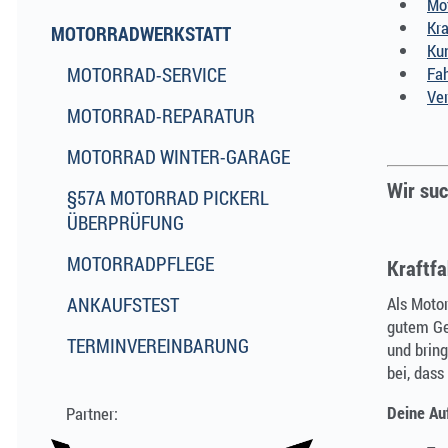
Mo
Kra
MOTORRADWERKSTATT
Ku
MOTORRAD-SERVICE
Fah
Ver
MOTORRAD-REPARATUR
MOTORRAD WINTER-GARAGE
Wir suc
§57A MOTORRAD PICKERL
ÜBERPRÜFUNG
MOTORRADPFLEGE
Kraftfa
Als Motor
ANKAUFSTEST
gutem Gef
TERMINVEREINBARUNG
und brin
bei, das
Deine Au