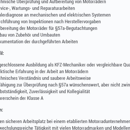
chnische Überprüfung und Aufbereitung von Motorrädern
vice-, Wartungs- und Reparaturarbeiten
hlerdiagnose an mechanischen und elektrischen Systemen
chführung von Inspektionen nach Herstellervorgaben
bereitung der Motorräder für §57a-Begutachtungen
nbau von Zubehör und Umbauten
kumentation der durchgeführten Arbeiten
il:
eschlossene Ausbildung als KFZ-Mechaniker oder vergleichbare Qual
ktische Erfahrung in der Arbeit an Motorrädern
hnisches Verständnis und saubere Arbeitsweise
ähigung zur Überprüfung nach §57a wünschenswert, aber nicht zwin
bstständigkeit, Zuverlässigkeit und Kollegialität
rerschein der Klasse A
n:
en sicheren Arbeitsplatz bei einem etablierten Motorradunternehme
wechslungsreiche Tätigkeit mit vielen Motorradmarken und Modelle