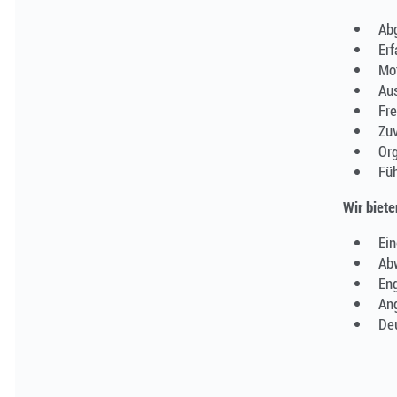
Ab
Erf
Mot
Aus
Fre
Zuv
Org
Füh
Wir biete
Ein
Ab
En
An
Deu