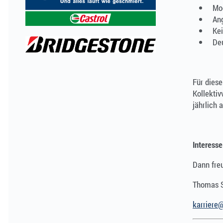
Mod
An
Ke
Deu
Für diese
Kollektiv
jährlich 
Interess
Dann fre
Thomas S
karriere