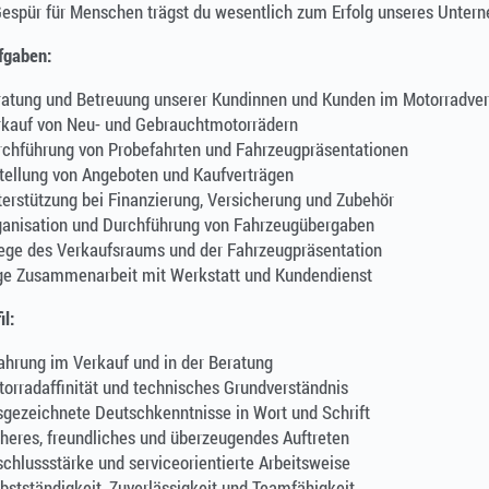
espür für Menschen trägst du wesentlich zum Erfolg unseres Unter
fgaben:
ratung und Betreuung unserer Kundinnen und Kunden im Motorradve
rkauf von Neu- und Gebrauchtmotorrädern
rchführung von Probefahrten und Fahrzeugpräsentationen
tellung von Angeboten und Kaufverträgen
erstützung bei Finanzierung, Versicherung und Zubehör
ganisation und Durchführung von Fahrzeugübergaben
ege des Verkaufsraums und der Fahrzeugpräsentation
ge Zusammenarbeit mit Werkstatt und Kundendienst
il:
ahrung im Verkauf und in der Beratung
orradaffinität und technisches Grundverständnis
gezeichnete Deutschkenntnisse in Wort und Schrift
heres, freundliches und überzeugendes Auftreten
chlussstärke und serviceorientierte Arbeitsweise
bstständigkeit, Zuverlässigkeit und Teamfähigkeit