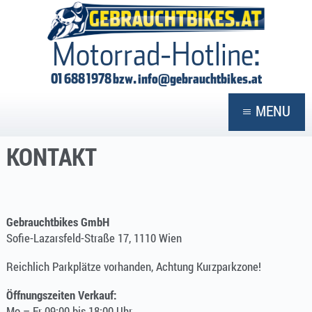
GEBRAUCHTBIKES
Motorrad-Hotline:
01 688 1978 bzw.
info@gebrauchtbikes.at
MENU
KONTAKT
Gebrauchtbikes GmbH
Sofie-Lazarsfeld-Straße 17, 1110 Wien
Reichlich Parkplätze vorhanden, Achtung Kurzparkzone!
Öffnungszeiten Verkauf:
Mo – Fr 09:00 bis 18:00 Uhr