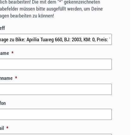
ich bearbeiten! Die mit dem "*" gekennzeichneten
abefelder müssen bitte ausgefüllt werden, um Deine
agen bearbeiten zu können!
eff
name
*
hname
*
fon
il
*