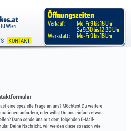
Öffnungszeiten
kes.at
Verkauf:
Mo-Fr 9 bis 18 Uhr
1110 Wien
Sa 9:30 bis 12:30 Uhr
Werkstatt:
Mo-Fr 9 bis 18 Uhr
TS
KONTAKT
taktformular
ast eine spezielle Frage an uns? Möchtest Du weitere
rmationen anfordern, oder willst Du uns einfach etwas
eilen? Dann sende uns mit dem folgenden E-Mail-
ular Deine Nachricht, wir werden diese so rasch wie