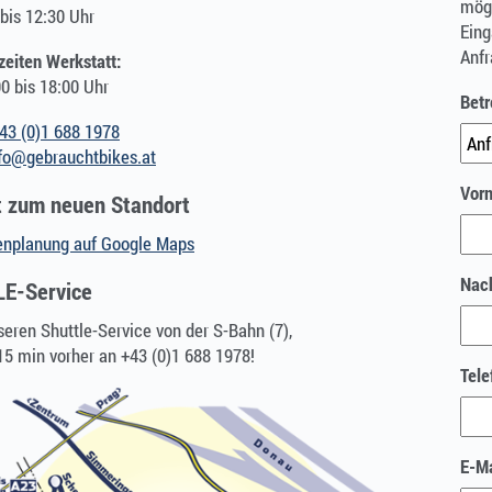
mögl
bis 12:30 Uhr
Eing
Anfr
zeiten Werkstatt:
0 bis 18:00 Uhr
Betr
43 (0)1 688 1978
fo@gebrauchtbikes.at
Vor
t zum neuen Standort
enplanung auf Google Maps
Nac
E-Service
eren Shuttle-Service von der S-Bahn (7),
15 min vorher an +43 (0)1 688 1978!
Tele
E-Ma