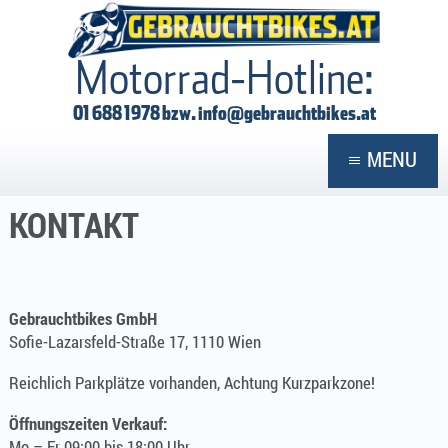
GEBRAUCHTBIKES
Motorrad-Hotline:
01 688 1978 bzw.
info@gebrauchtbikes.at
MENU
KONTAKT
Gebrauchtbikes GmbH
Sofie-Lazarsfeld-Straße 17, 1110 Wien
Reichlich Parkplätze vorhanden, Achtung Kurzparkzone!
Öffnungszeiten Verkauf:
Mo – Fr 09:00 bis 18:00 Uhr