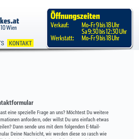
Öffnungszeiten
kes.at
Verkauf:
Mo-Fr 9 bis 18 Uhr
1110 Wien
Sa 9:30 bis 12:30 Uhr
Werkstatt:
Mo-Fr 9 bis 18 Uhr
TS
KONTAKT
taktformular
ast eine spezielle Frage an uns? Möchtest Du weitere
rmationen anfordern, oder willst Du uns einfach etwas
eilen? Dann sende uns mit dem folgenden E-Mail-
ular Deine Nachricht, wir werden diese so rasch wie