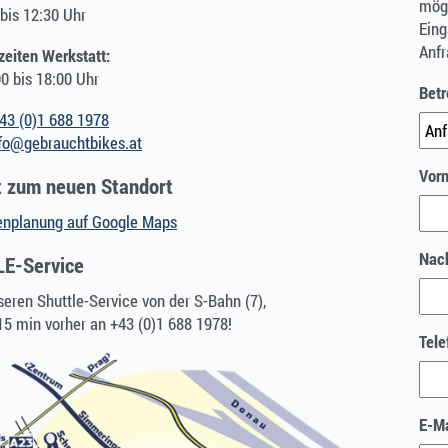
mögl
bis 12:30 Uhr
Eing
Anfr
zeiten Werkstatt:
0 bis 18:00 Uhr
Betr
43 (0)1 688 1978
fo@gebrauchtbikes.at
Vor
t zum neuen Standort
enplanung auf Google Maps
Nac
E-Service
eren Shuttle-Service von der S-Bahn (7),
15 min vorher an +43 (0)1 688 1978!
Tele
E-Ma