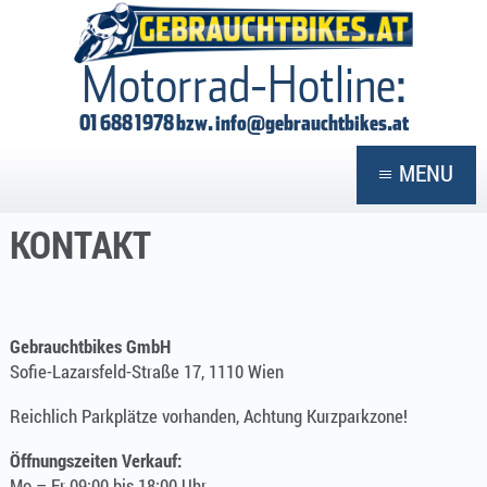
GEBRAUCHTBIKES
Motorrad-Hotline:
01 688 1978 bzw.
info@gebrauchtbikes.at
MENU
KONTAKT
Gebrauchtbikes GmbH
Sofie-Lazarsfeld-Straße 17, 1110 Wien
Reichlich Parkplätze vorhanden, Achtung Kurzparkzone!
Öffnungszeiten Verkauf:
Mo – Fr 09:00 bis 18:00 Uhr