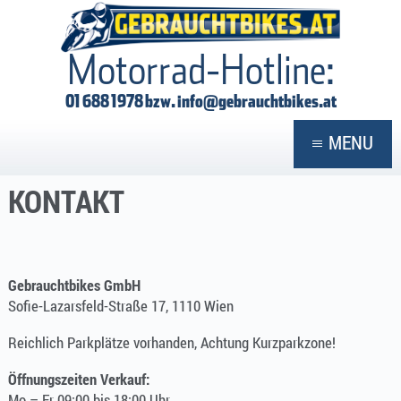
GEBRAUCHTBIKES
Motorrad-Hotline:
01 688 1978 bzw.
info@gebrauchtbikes.at
MENU
KONTAKT
Gebrauchtbikes GmbH
Sofie-Lazarsfeld-Straße 17, 1110 Wien
Reichlich Parkplätze vorhanden, Achtung Kurzparkzone!
Öffnungszeiten Verkauf:
Mo – Fr 09:00 bis 18:00 Uhr