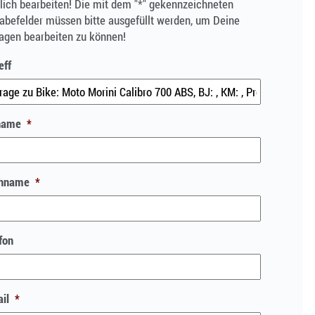
ich bearbeiten! Die mit dem "*" gekennzeichneten
abefelder müssen bitte ausgefüllt werden, um Deine
agen bearbeiten zu können!
eff
name
*
hname
*
fon
il
*