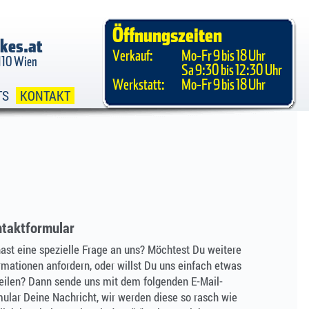
Öffnungszeiten
kes.at
Verkauf:
Mo-Fr 9 bis 18 Uhr
1110 Wien
Sa 9:30 bis 12:30 Uhr
Werkstatt:
Mo-Fr 9 bis 18 Uhr
TS
KONTAKT
taktformular
ast eine spezielle Frage an uns? Möchtest Du weitere
rmationen anfordern, oder willst Du uns einfach etwas
eilen? Dann sende uns mit dem folgenden E-Mail-
ular Deine Nachricht, wir werden diese so rasch wie