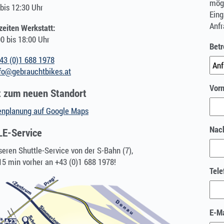
mögl
bis 12:30 Uhr
Eing
Anfr
zeiten Werkstatt:
0 bis 18:00 Uhr
Betr
43 (0)1 688 1978
fo@gebrauchtbikes.at
Vor
t zum neuen Standort
enplanung auf Google Maps
Nac
E-Service
eren Shuttle-Service von der S-Bahn (7),
15 min vorher an +43 (0)1 688 1978!
Tele
E-Ma