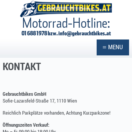
GEBRAUCHTBIKES
Motorrad-Hotline:
01 688 1978 bzw.
info@gebrauchtbikes.at
MENU
KONTAKT
Gebrauchtbikes GmbH
Sofie-Lazarsfeld-Straße 17, 1110 Wien
Reichlich Parkplätze vorhanden, Achtung Kurzparkzone!
Öffnungszeiten Verkauf:
Mo – Fr 09:00 bis 18:00 Uhr