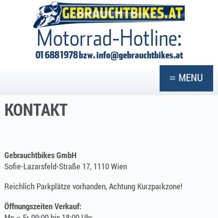
GEBRAUCHTBIKES
Motorrad-Hotline:
01 688 1978 bzw.
info@gebrauchtbikes.at
MENU
KONTAKT
Gebrauchtbikes GmbH
Sofie-Lazarsfeld-Straße 17, 1110 Wien
Reichlich Parkplätze vorhanden, Achtung Kurzparkzone!
Öffnungszeiten Verkauf:
Mo – Fr 09:00 bis 18:00 Uhr