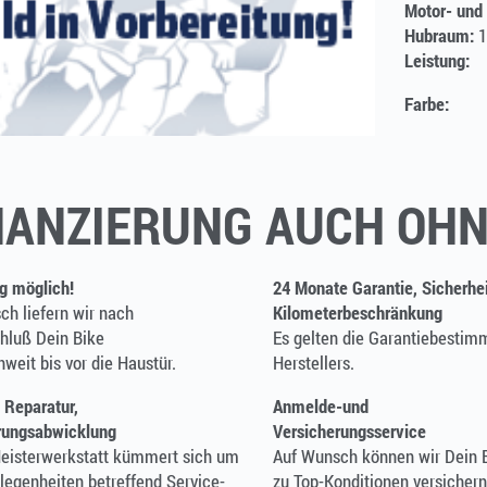
Motor- und
Hubraum:
1
Leistung:
Farbe:
NANZIERUNG AUCH OHN
ng möglich!
24 Monate Garantie, Sicherhe
ch liefern wir nach
Kilometerbeschränkung
hluß Dein Bike
Es gelten die Garantiebesti
hweit bis vor die Haustür.
Herstellers.
 Reparatur,
Anmelde-und
rungsabwicklung
Versicherungsservice
eisterwerkstatt kümmert sich um
Auf Wunsch können wir Dein 
legenheiten betreffend Service-
zu Top-Konditionen versicher