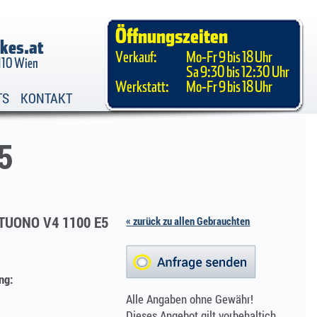
Öffnungszeiten
kes.at
Verkauf:
Mo-Fr 9 bis 18 Uhr
1110 Wien
Sa 9:30 bis 12:30 Uhr
Werkstatt:
Mo-Fr 9 bis 18 Uhr
TS
KONTAKT
5
 TUONO V4 1100 E5
« zurück zu allen Gebrauchten
ng:
Alle Angaben ohne Gewähr!
Dieses Angebot gilt vorbehaltich